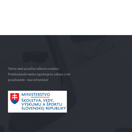
Tento web používa súbory cookies.
Prehliadaním webu vyjadrujete súhlas s ich
používaním -
viac informácií