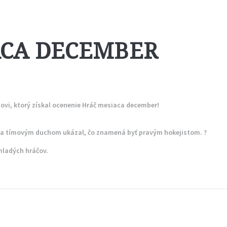
KONTAKT
ACA DECEMBER
vi, ktorý získal ocenenie Hráč mesiaca december!
 a tímovým duchom ukázal, čo znamená byť pravým hokejistom. ?
mladých hráčov.