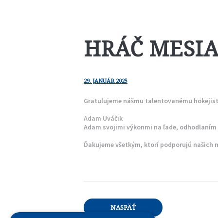
HRÁČ MESI
29. JANUÁR 2025
Gratulujeme nášmu talentovanému hokejisto
Adam Uváčik
Adam svojimi výkonmi na ľade, odhodlaním
Ďakujeme všetkým, ktorí podporujú našich 
NASPÄŤ