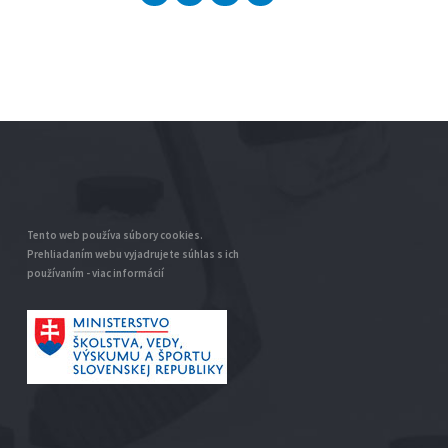
Tento web používa súbory cookies.
Prehliadaním webu vyjadrujete súhlas s ich
používaním -
viac informácií