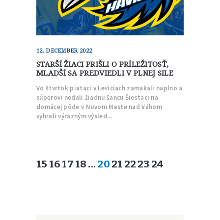
12. DECEMBER 2022
STARŠÍ ŽIACI PRIŠLI O PRÍLEŽITOSŤ,
MLADŠÍ SA PREDVIEDLI V PLNEJ SILE
Vo štvrtok piataci v Leviciach zamakali naplno a
súperovi nedali žiadnu šancu.Šiestaci na
domácej pôde v Novom Meste nad Váhom
vyhrali výrazným výsled...
15
16
17
18
...
20
21
22
23
24