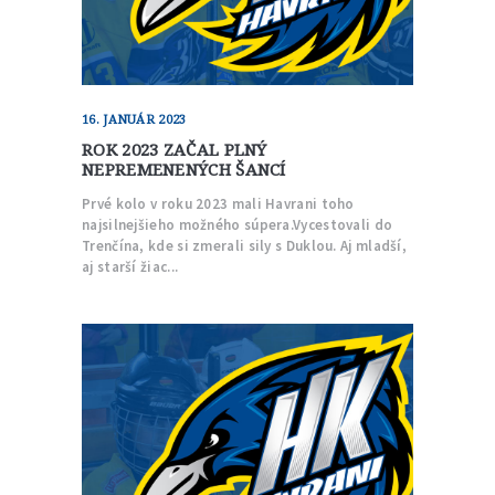
16. JANUÁR 2023
ROK 2023 ZAČAL PLNÝ
NEPREMENENÝCH ŠANCÍ
Prvé kolo v roku 2023 mali Havrani toho
najsilnejšieho možného súpera.Vycestovali do
Trenčína, kde si zmerali sily s Duklou. Aj mladší,
aj starší žiac...