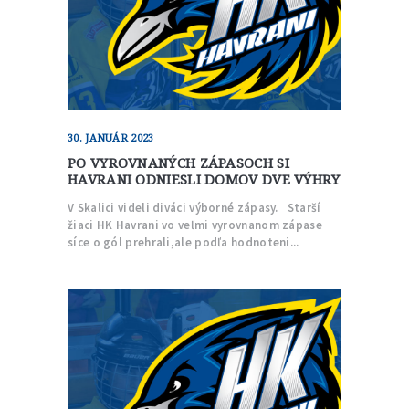
30. JANUÁR 2023
PO VYROVNANÝCH ZÁPASOCH SI
HAVRANI ODNIESLI DOMOV DVE VÝHRY
V Skalici videli diváci výborné zápasy. Starší
žiaci HK Havrani vo veľmi vyrovnanom zápase
síce o gól prehrali,ale podľa hodnoteni...