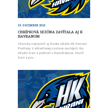
19. DECEMBER 2022
CHRÍPKOVÁ SEZÓNA ZAVÍTALA AJ K
HAVRANOM
Choroby ovplyvnili aj žiacke súťaže HK Havrani
Piešťany. V oklieštenej zostave nastúpili iba
mladsi žiaci a prehrali v Hamuliakove. Starší
žiaci a pia...