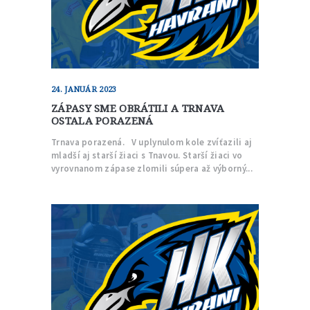
24. JANUÁR 2023
ZÁPASY SME OBRÁTILI A TRNAVA
OSTALA PORAZENÁ
Trnava porazená. V uplynulom kole zvíťazili aj
mladší aj starší žiaci s Tnavou. Starší žiaci vo
vyrovnanom zápase zlomili súpera až výborný...