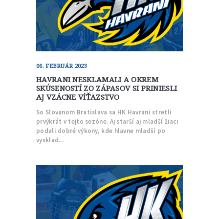
06. FEBRUÁR 2023
HAVRANI NESKLAMALI A OKREM
SKÚSENOSTÍ ZO ZÁPASOV SI PRINIESLI
AJ VZÁCNE VÍŤAZSTVO
So Slovanom Bratislava sa HK Havrani stretli
prvýkrát v tejto sezóne. Aj starší aj mladší žiaci
podali dobré výkony, kde hlavne mladší po
vysklad...