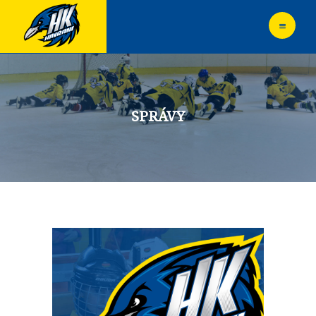
DOMOV
KLUB
SPRÁVY
GALÉRIA
SPONZORI
SPRÁVY
NÁBOR
POPLATKY
TRANSPARENTNE
ĽADOVÁ PLOCHA
KONTAKT