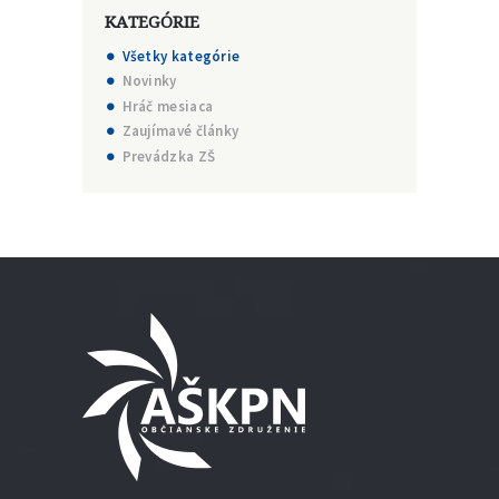
KATEGÓRIE
Všetky kategórie
Novinky
Hráč mesiaca
Zaujímavé články
Prevádzka ZŠ