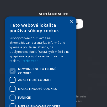
SOCIÁLNE SIETE
×
Táto webová lokalita
používa súbory cookie.
Súbory cookie používame na
zhromažďovanie a analýzu informácií o
výkone a používaní stránok, na
poskytovanie funkcií sociálnych médií a na
vylepšenie a prispôsobenie obsahu a
reklám.
Prečítať viac
NEVYHNUTNE POTREBNÉ
COOKIES
ANALYTICKÉ COOKIES
MARKETINGOVÉ COOKIES
Tento web používa súbory cookies. Prehliadaním webu
FUNKCIE
vyjadrujete súhlas s ich používaním -
viac informácií
NEKLASIFIKOVANÉ COOKIES